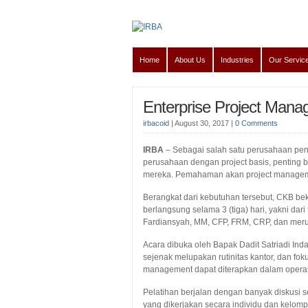
Home
About Us
Industries
Our Servic
Enterprise Project Mana
irbacoid
|
August 30, 2017
|
0 Comments
IRBA
–
Sebagai salah satu perusahaan penyed
perusahaan dengan project basis, penting 
mereka. Pemahaman akan project managemen
Berangkat dari kebutuhan tersebut, CKB b
berlangsung selama 3 (tiga) hari, yakni dar
Fardiansyah, MM, CFP, FRM, CRP, dan meru
Acara dibuka oleh Bapak Dadit Satriadi In
sejenak melupakan rutinitas kantor, dan fok
management dapat diterapkan dalam operasi
Pelatihan berjalan dengan banyak diskusi se
yang dikerjakan secara individu dan kelom