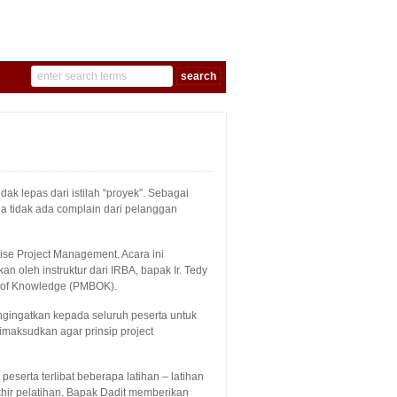
ak lepas dari istilah “proyek”. Sebagai
a tidak ada complain dari pelanggan
se Project Management. Acara ini
n oleh instruktur dari IRBA, bapak Ir. Tedy
y of Knowledge (PMBOK).
ngingatkan kepada seluruh peserta untuk
dimaksudkan agar prinsip project
eserta terlibat beberapa latihan – latihan
khir pelatihan, Bapak Dadit memberikan