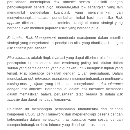
perusahaan menetapkan
risk appetite
secara kualitatif dengan
pengkategorian seperti
high, moderate
,atau
low
sedangkan yang lain
mengambil pendekatan kuantitatif, yang mencerminkan dan
menyeimbangkan sasaran pertumbuhan, imbal hasil dan risiko.
Risk
appetite
ditetapkan di dalam konteks strategi di mana strategi yang
berbeda akan memberi paparan risiko yang berbeda pula.
Enterprise Risk Management
membantu manajemen dalam memilih
strategi yang menyelaraskan penciptaan nilai yang diantisipasi dengan
risk appetite
perusahaan.
Risk tolerance
adalah tingkat variasi yang dapat diterima relatif terhadap
pencapaian tujuan tertentu, dan cenderung paling baik diukur dalam
satuan yang sama dengan yang digunakan untuk mengukur tujuan yang
terkait.
Risk tolerance
berkaitan dengan tujuan perusahaan. Dalam
menetapkan
risk tolerance
, manajemen mempertimbangkan pentingnya
masing-masing tujuan yang terkait dan menyelaraskan
risk tolerance
dengan
risk appetite
. Beroperasi di dalam
risk tolerance
membantu
dalam memastikan bahwa perusahaan tetap berada di dalam
risk
appetite
dan dapat mencapai tujuannya.
Pelatihan ini membangun pemahaman fundamental dari delapan
komponen COSO ERM Framework dan meperlengkapi peserta dengan
keterampilan dalam menetapkan
risk tolerance
yang sesuai dengan
mempertimbangkan risiko inheren yang dihadapi perusahaan.