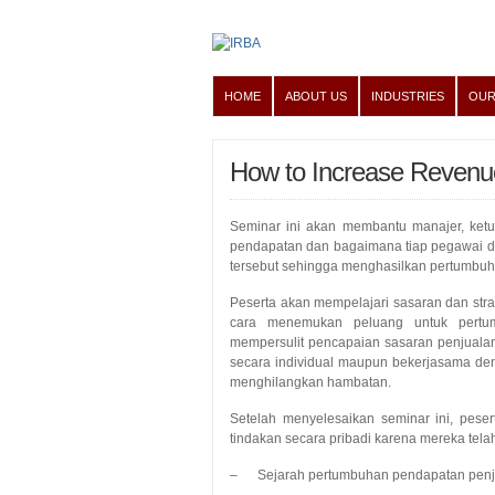
HOME
ABOUT US
INDUSTRIES
OUR
How to Increase Revenu
Seminar ini akan membantu manajer, ketu
pendapatan dan bagaimana tiap pegawai da
tersebut sehingga menghasilkan pertumbu
Peserta akan mempelajari sasaran dan stra
cara menemukan peluang untuk pertum
mempersulit pencapaian sasaran penjualan 
secara individual maupun bekerjasama de
menghilangkan hambatan.
Setelah menyelesaikan seminar ini, pes
tindakan secara pribadi karena mereka tel
– Sejarah pertumbuhan pendapatan penj