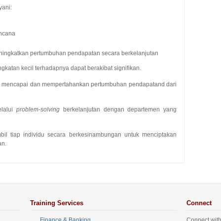
ani:
encana
eningkatkan pertumbuhan pendapatan secara berkelanjutan
tan kecil terhadapnya dapat berakibat signifikan.
tuk mencapai dan mempertahankan pertumbuhan pendapatand dari
lalui
problem-solving
berkelanjutan dengan departemen yang
 tiap individu secara berkesinambungan untuk menciptakan
an.
Training Services
Connect
Finance & Banking
Connect with