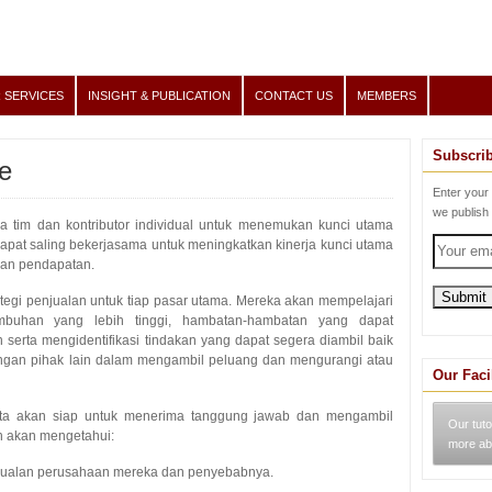
 SERVICES
INSIGHT & PUBLICATION
CONTACT US
MEMBERS
Subscri
e
Enter your
we publish
a tim dan kontributor individual untuk menemukan kunci utama
pat saling bekerjasama untuk meningkatkan kinerja kunci utama
han pendapatan.
tegi penjualan untuk tiap pasar utama. Mereka akan mempelajari
buhan yang lebih tinggi, hambatan-hambatan yang dapat
serta mengidentifikasi tindakan yang dapat segera diambil baik
ngan pihak lain dalam mengambil peluang dan mengurangi atau
Our Faci
erta akan siap untuk menerima tanggung jawab dan mengambil
Our tuto
ah akan mengetahui:
more ab
ualan perusahaan mereka dan penyebabnya.