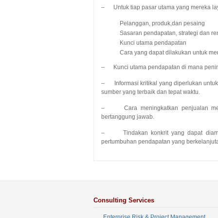
– Untuk tiap pasar utama yang mereka lay
Pelanggan, produk,dan pesaing
Sasaran pendapatan, strategi dan r
Kunci utama pendapatan
Cara yang dapat dilakukan untuk m
– Kunci utama pendapatan di mana peningka
– Informasi kritikal yang diperlukan un
sumber yang terbaik dan tepat waktu.
– Cara meningkatkan penjualan me
bertanggung jawab.
– Tindakan konkrit yang dapat diambil
pertumbuhan pendapatan yang berkelanjut
Consulting Services
Enterprise Risk & Project Management