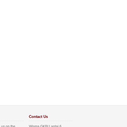
Contact Us
 us on the
Wisma GKBI Lantai 6