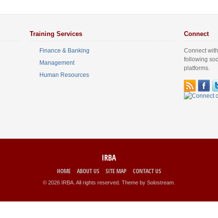
Training Services
Connect
Finance & Banking
Connect with
following so
Management
platforms.
Human Resources
IRBA
HOME
ABOUT US
SITE MAP
CONTACT US
© 2026 IRBA. All rights reserved.
Theme by Solostream
.