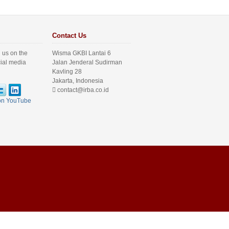
Contact Us
 us on the
Wisma GKBI Lantai 6
cial media
Jalan Jenderal Sudirman
Kavling 28
Jakarta, Indonesia
contact@irba.co.id