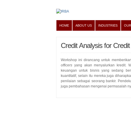
HOME
ABOUT US
INDUSTRIES
OUR
Credit Analysis for Credit
Workshop ini dirancang untuk memberika
officers
yang akan menyalurkan kredit. 
keuangan untuk bisnis yang sedang ber
kuantitatif, selain itu mereka juga dihara
penilaian sebagai seorang bankir. Pende
juga pembahasan mengenai permasalah nyat