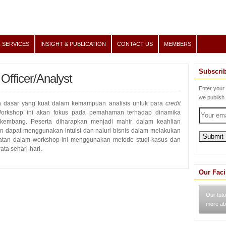
 SERVICES
INSIGHT & PUBLICATION
CONTACT US
MEMBERS
Subscri
 Officer/Analyst
Enter your
we publish
n dasar yang kuat dalam kemampuan analisis untuk para
credit
Workshop ini akan fokus pada pemahaman terhadap dinamika
kembang. Peserta diharapkan menjadi mahir dalam keahlian
pkan dapat menggunakan intuisi dan naluri bisnis dalam melakukan
katan dalam workshop ini menggunakan metode studi kasus dan
a sehari-hari.
Our Faci
Our tuto
more ab